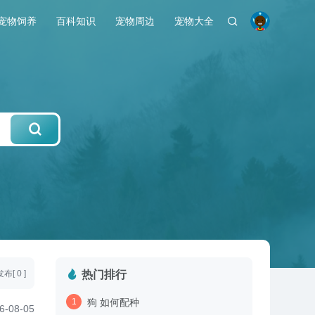
宠物饲养
百科知识
宠物周边
宠物大全
[ 0 ]
热门排行
狗 如何配种
6-08-05