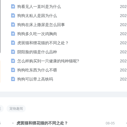
狗看见人一直叫是为什么
202
狗狗太粘人是因为什么
202
狗狗在床上撒尿是怎么回事
202
狗狗多久吃一次鸡胸肉
202
虎斑猫和狸花猫的不同之处？
202
给野牛平头哥的胆子，估计它们能把非洲
妹子过生
阴阳脸的猫是什么品种
202
的狮子撞死
半夜竟送
怎么样购买到一只健康的纯种猫呢?
202
狗狗吃东西为什么不嚼
202
宠物大全
狗狗可以带上高铁吗
202
规
宠物趣闻
虎斑猫和狸花猫的不同之处？
5
08-05