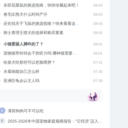
东部花栗鼠的挑选指南，快快珍藏起来吧！
08-03
卷毛比熊犬什么时间产仔
08-03
还在找关于飞鼠的挑选指南？快来看看这里
08-03
吧
骑士查理王猎犬的选择和购买要素
08-02
小猫爱舔人脚咋的了？
08-01
宠物猫带铃铛会干扰听力吗 哪种猫需要带
08-01
铃铛
给柴犬吃那些可以把脸喂胖？
07-31
水霉病能自己怎么样
07-30
亚洲巨龟会认主人吗
07-30
薄荷狗狗可不可以吃
2025-2026年中国宠物家庭规模报告：“它经济”迈入价