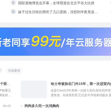
国际宠物博览会开幕，全球萌宠在北京平谷大比拼
妹子过生日给比熊吃了几口蛋糕，没想到半夜竟送它
去抢救
理
问诊案例
个医生
哈士奇被拴在门外15年，第一次进室内
让人心酸…
声粗重又
这是Cloud15年来第一次踏入室内,陌生的环
网友的
度焦虑。在收容所里,它总是不停地来回踱步,
这样,心
倒地睡着,醒来后又重复同样的动作,让志愿者
来想去,
忡。为了照顾好这只年迈又敏感的狗狗,志愿
狗狗多久吃一次鸡胸肉
08-05
来专门照料...