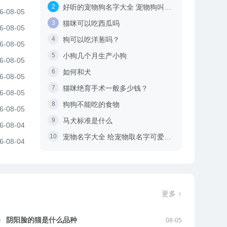
好听的宠物狗名字大全 宠物狗叫什么名字好听
6-08-05
猫咪可以吃西瓜吗
6-08-05
狗可以吃洋葱吗？
6-08-05
小狗几个月生产小狗
6-08-05
如何和犬
6-08-05
日给比熊吃了几口蛋糕，没想到
跛腿猫哥带飞社恐猫
猫咪绝育手术一般多少钱？
6-08-05
它去抢救
袭暖哭无数网友
狗狗不能吃的食物
6-08-05
马犬标准是什么
6-08-04
宠物名字大全 给宠物取名字可爱有寓意
6-08-04
更多
阴阳脸的猫是什么品种
08-05