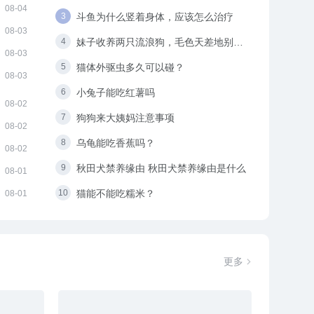
08-04
斗鱼为什么竖着身体，应该怎么治疗
08-03
妹子收养两只流浪狗，毛色天差地别，
08-03
两年后长成“双胞胎”！
猫体外驱虫多久可以碰？
08-03
小兔子能吃红薯吗
08-02
狗狗来大姨妈注意事项
08-02
乌龟能吃香蕉吗？
08-02
秋田犬禁养缘由 秋田犬禁养缘由是什么
08-01
猫能不能吃糯米？
08-01
更多