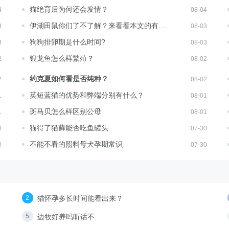
猫绝育后为何还会发情？
4
08-04
伊湖田鼠你们了不了解？来看看本文的有关
3
08-03
介绍吧
狗狗排卵期是什么时间?
3
08-03
银龙鱼怎么样繁殖？
2
08-02
约克夏如何看是否纯种？
2
08-02
英短蓝猫的优势和弊端分别有什么？
1
08-01
斑马贝怎么样区别公母
1
08-01
猫得了猫藓能否吃鱼罐头
0
07-30
不能不看的照料母犬孕期常识
0
07-30
猫怀孕多长时间能看出来？
边牧好养吗听话不