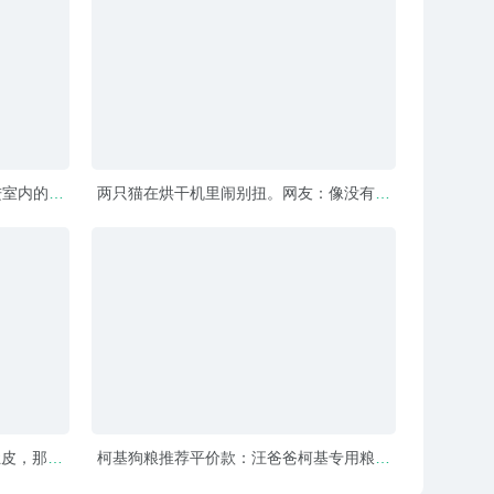
进室内的反
两只猫在烘干机里闹别扭。网友：像没有感
情的中年夫妻
肚皮，那味
柯基狗粮推荐平价款：汪爸爸柯基专用粮，
精准匹配短腿胃