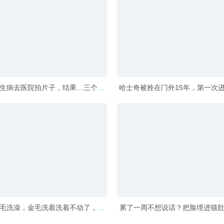
生病去医院拍片子，结果…三个医
哈士奇被拴在门外15年，第一次
生都按不住
应让人心酸…
毛洗澡，金毛洗着洗着不动了，吓
累了一周不想说话？把脸埋进猫
得女子还以为狗狗没了
道比什么药都管用