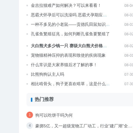
金吉拉猫难产如何解决？可以来看看！
08-0
恶霸犬怀孕后可以洗澡吗 恶霸犬孕期应该
08-0
注意什么
一种不多见的小老鼠——贡德氏田鼠知识指
08-0
导
孔雀鱼繁殖征兆，如何判断孔雀鱼要繁殖了
08-0
大白熊犬多少钱一只 赛级大白熊犬价格怎
08-0
么样
宠物猫精神压抑的表现和致使的疾病现象
08-0
什么常识是大家养猫后才了解的事！
08-0
比熊狗狗认主人吗
07-3
相比啃骨头，狗子更喜欢啃草，这是什么问
07-3
题？
热门推荐
狗可以吃饼干吗为何
豪掷5亿，又一超级宠物工厂动工，行业“建厂潮”全面