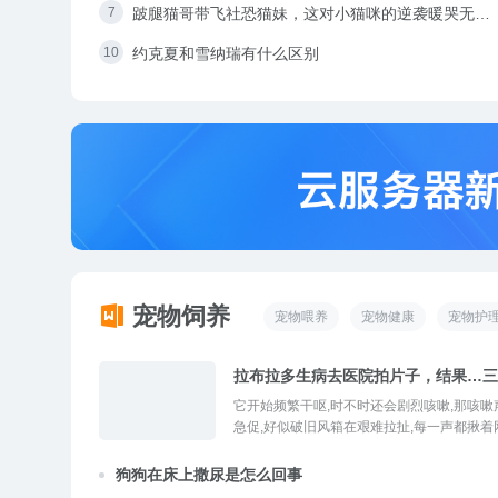
爆发？
跛腿猫哥带飞社恐猫妹，这对小猫咪的逆袭暖哭无数
网友
约克夏和雪纳瑞有什么区别
宠物饲养
宠物喂养
宠物健康
宠物护
拉布拉多生病去医院拍片子，结果…三
都按不住
它开始频繁干呕,时不时还会剧烈咳嗽,那咳嗽
急促,好似破旧风箱在艰难拉扯,每一声都揪着
心。网友看着平日里生龙活虎的狗子突然变成
里又着急又担忧,生怕它得了什么严重的病。思
狗狗在床上撒尿是怎么回事
网友不敢耽搁,赶忙带着拉拉前往医院。...