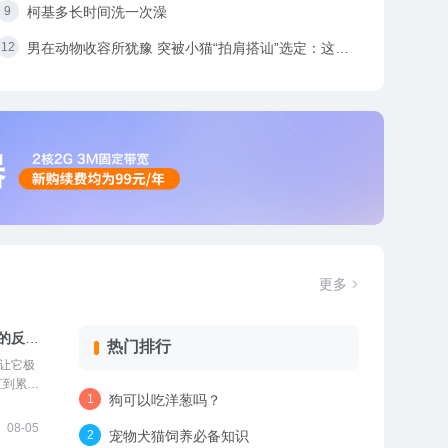
值深耕新阶段
柯基多长时间洗一次澡
男在动物收容所犹豫 突被小猫“拍肩搭讪”选定：这主
人我要了
更多
的反应
热门排行
境让它极
直到累到
狗可以吃洋葱吗？
们忧心忡
者特意找
08-05
宠物犬猫饲养必备知识