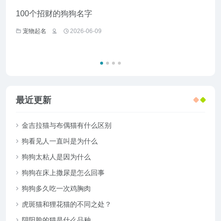
100个招财的狗狗名字
给野
宠物起名
2026-06-09
宠
最近更新
金吉拉猫与布偶猫有什么区别
狗看见人一直叫是为什么
狗狗太粘人是因为什么
狗狗在床上撒尿是怎么回事
狗狗多久吃一次鸡胸肉
虎斑猫和狸花猫的不同之处？
阴阳脸的猫是什么品种