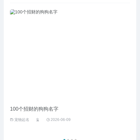
100个招财的狗狗名字
给野
宠物起名
2026-06-09
宠