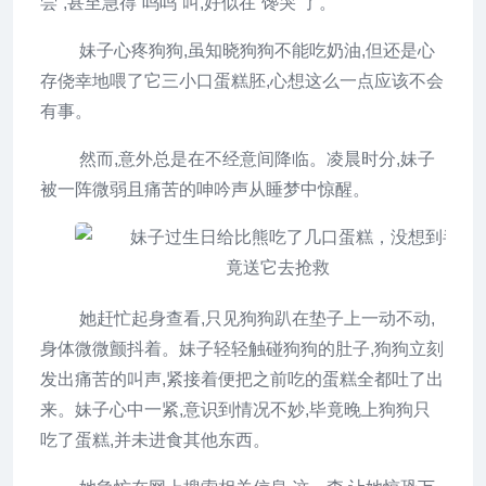
尝”,甚至急得“呜呜”叫,好似在“馋哭”了。
妹子心疼狗狗,虽知晓狗狗不能吃奶油,但还是心
存侥幸地喂了它三小口蛋糕胚,心想这么一点应该不会
有事。
然而,意外总是在不经意间降临。凌晨时分,妹子
被一阵微弱且痛苦的呻吟声从睡梦中惊醒。
她赶忙起身查看,只见狗狗趴在垫子上一动不动,
身体微微颤抖着。妹子轻轻触碰狗狗的肚子,狗狗立刻
发出痛苦的叫声,紧接着便把之前吃的蛋糕全都吐了出
来。妹子心中一紧,意识到情况不妙,毕竟晚上狗狗只
吃了蛋糕,并未进食其他东西。