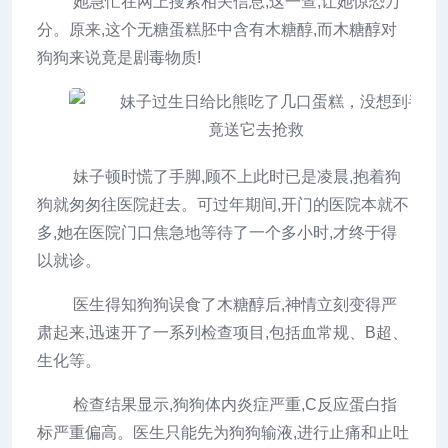
她急忙在网上搜索相关信息,这一查,让她惊恐万
分。原来,这个无糖蛋糕胚中含有木糖醇,而木糖醇对
狗狗来说竟是剧毒物质!
妹子顿时慌了手脚,顾不上此时已是凌晨,抱着狗
狗就匆匆往医院赶去。可过年期间,开门的医院本就不
多,她在医院门口焦急地等待了一个多小时,才终于得
以就诊。
医生得知狗狗误食了木糖醇后,神情立刻变得严
肃起来,迅速开了一系列检查项目,包括血常规、B超、
生化等。
检查结果显示,狗狗体内炎症严重,C反应蛋白指
标严重偏高。医生只能先为狗狗输液,进行止痛和止吐