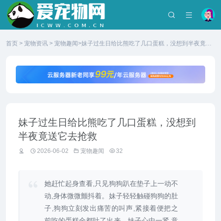
首页
>
宠物资讯
>
宠物趣闻
>妹子过生日给比熊吃了几口蛋糕，没想到半夜竟送
它去抢救
妹子过生日给比熊吃了几口蛋糕，没想到
半夜竟送它去抢救
2026-06-02
宠物趣闻
32
她赶忙起身查看,只见狗狗趴在垫子上一动不
动,身体微微颤抖着。妹子轻轻触碰狗狗的肚
子,狗狗立刻发出痛苦的叫声,紧接着便把之
前吃的蛋糕全都吐了出来。妹子心中一紧,意