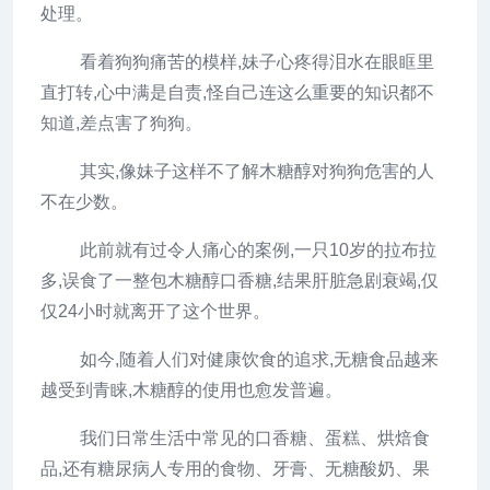
处理。
看着狗狗痛苦的模样,妹子心疼得泪水在眼眶里
直打转,心中满是自责,怪自己连这么重要的知识都不
知道,差点害了狗狗。
其实,像妹子这样不了解木糖醇对狗狗危害的人
不在少数。
此前就有过令人痛心的案例,一只10岁的拉布拉
多,误食了一整包木糖醇口香糖,结果肝脏急剧衰竭,仅
仅24小时就离开了这个世界。
如今,随着人们对健康饮食的追求,无糖食品越来
越受到青睐,木糖醇的使用也愈发普遍。
我们日常生活中常见的口香糖、蛋糕、烘焙食
品,还有糖尿病人专用的食物、牙膏、无糖酸奶、果