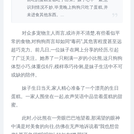
识到情况不妙,毕竟晚上狗狗只吃了蛋糕,并
未进食其他东西。...
对众多宠物主人而言,或许并不清楚,有些看似平
常的食物,对狗狗而言却如同“毒药”,其危害程度甚至远
超巧克力。前几日,一位妹子在网上分享的经历,引起
了广泛关注。她养了一只刚满一岁的小比熊,这只狗狗
体型小巧,体重仅6斤,模样乖巧伶俐,是妹子生活中不可
或缺的陪伴。
妹子生日当天,家人精心准备了一个漂亮的生日
蛋糕。一家人围坐在一起,欢声笑语中品尝着蛋糕的甜
蜜。
此时,小比熊在一旁眼巴巴地望着,那渴望的眼神
中满是对美食的向往,仿佛在无声地诉说着“我也想尝