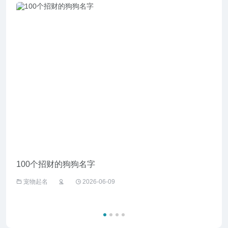
100个招财的狗狗名字
给野
宠物起名
2026-06-09
宠