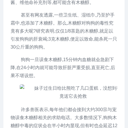
酱、维他命补充剂等,都可能含有木糖醇。
甚至有网友透露,一些卫生纸、湿纸巾,乃至护手
霜中,也添加了木糖醇。那么,木糖醇对狗狗的毒性究
竟有多大呢?研究表明,仅仅1/8茶匙的木糖醇,就足以
引发狗狗的肝衰竭;3克木糖醇,便足以致命,能杀死一只
30公斤重的狗狗。
狗狗一旦误食木糖醇,15分钟内血糖就会急剧下
降,在24小时内就可能导致肝脏严重受损,直至死亡,后
果不堪设想。
许多兽医表示,每年他们都会接到大约300宗与宠
物误食木糖醇相关的求助电话。大多数情况下,狗狗木
糖醇中毒的症状会在半小时内显现,但有时也会延迟12