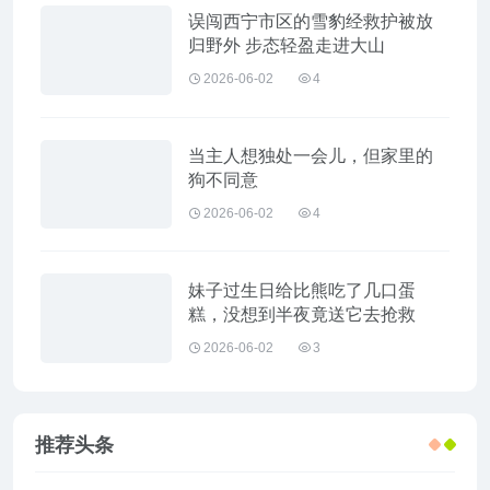
误闯西宁市区的雪豹经救护被放
归野外 步态轻盈走进大山
2026-06-02
4
当主人想独处一会儿，但家里的
狗不同意
2026-06-02
4
妹子过生日给比熊吃了几口蛋
糕，没想到半夜竟送它去抢救
2026-06-02
3
推荐头条