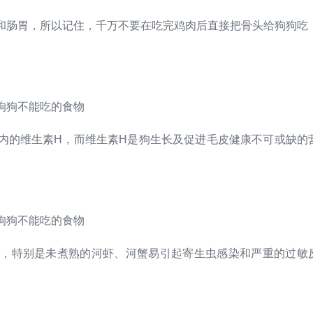
和肠胃，所以记住，千万不要在吃完鸡肉后直接把骨头给狗狗吃
内的维生素H，而维生素H是狗生长及促进毛皮健康不可或缺的
良，特别是未煮熟的河虾、河蟹易引起寄生虫感染和严重的过敏