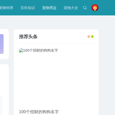
宠物饲养
百科知识
宠物周边
宠物大全
推荐头条
100个招财的狗狗名字
给野牛平头