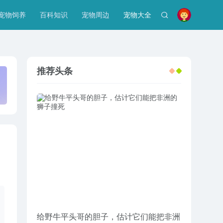
宠物饲养
百科知识
宠物周边
宠物大全
推荐头条
给野牛平头哥的胆子，估计它们能把非洲
妹子过生日