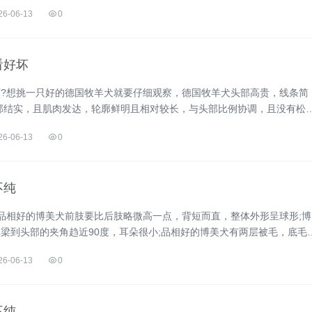
1、体型：公狗21...
26-06-13
0
看好坏
?想挑一只好的德国牧羊犬就要仔细观察，德国牧羊犬头部高贵，线条简
部结实，且肌肉发达，轮廓鲜明且相对较长，与头部比例协调，且没有松
尾椎至少延伸到飞节。 ...
26-06-13
0
不纯
品相好的博美犬前肢要比后肢略微高一点，背短而直，整体外形呈球形;博
梁到头部的夹角趋近90度，耳朵很小;品相好的博美犬有两层被毛，底毛
。 1、体型 ...
26-06-13
0
不纯