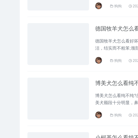
厚实，耳朵直指向上。 
狗狗
20
德国牧羊犬怎么
德国牧羊犬怎么看好坏
洁，结实而不粗笨;颈
的皮肤;尾巴毛发浓密，
狗狗
20
博美犬怎么看纯
博美犬怎么看纯不纯?
美犬额段十分明显，鼻
软细腻，外毛直而蓬松
狗狗
20
小柯基怎么看纯