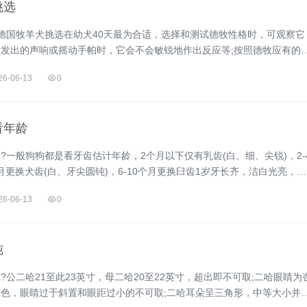
挑选
德国牧羊犬挑选在幼犬40天最为合适，选择和测试德牧性格时，可观察它
发出的声响或摇动手帕时，它会不会敏锐地作出反应等;按照德牧应有的
分是否符合要...
26-06-13
0
看年龄
?一般狗狗都是看牙齿估计年龄，2个月以下仅有乳齿(白、细、尖锐)，2-
月更换犬齿(白、牙尖圆钝)，6-10个月更换臼齿1岁牙长齐，洁白光亮，门
尖突部分磨平，3岁上门...
26-06-13
0
纯
二哈21至此23英寸，母二哈20至22英寸，超出即不可取;二哈眼睛为
色，眼睛过于斜置和眼距过小的不可取;二哈耳朵呈三角形，中等大小并