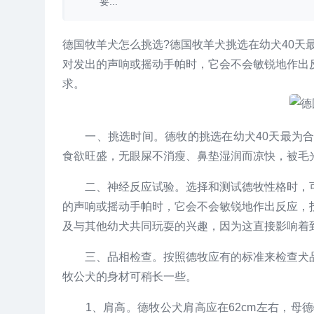
要...
德国牧羊犬怎么挑选?德国牧羊犬挑选在幼犬40天
对发出的声响或摇动手帕时，它会不会敏锐地作出
求。
一、挑选时间。德牧的挑选在幼犬40天最为合
食欲旺盛，无眼屎不消瘦、鼻垫湿润而凉快，被毛
二、神经反应试验。选择和测试德牧性格时，可
的声响或摇动手帕时，它会不会敏锐地作出反应，
及与其他幼犬共同玩耍的兴趣，因为这直接影响着
三、品相检查。按照德牧应有的标准来检查犬品相
牧公犬的身材可稍长一些。
1、肩高。德牧公犬肩高应在62cm左右，母德牧肩