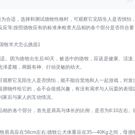
宠物起名
2026-06-09
最为合适，选择和测试德牧性格时，可观察它见陌生人是否惧怕
反应等;按照德牧应有的标准来检查犬品相的各个部分是否符合要
适。因为德牧出生后40天，被选中的德牧，应该是健康、活泼
光泽柔顺，两眼有神、行动灵敏的幼犬。
观察它见陌生人是否惧怕，能不能自觉地和人一起游戏，对发
投掷物件给它的，会不会很感兴趣，有没有渴求与人玩耍的表现
到家后与家人的互动情况。
的各个部分，首先是肩高与体长的比例，是否为8:10左右。
高应在58cm左右;德牧公犬体重应在35—40Kg之间，母德