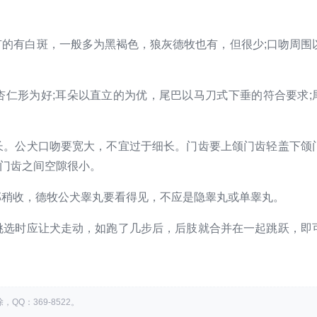
的有白斑，一般多为黑褐色，狼灰德牧也有，但很少;口吻周围
仁形为好;耳朵以直立的为优，尾巴以马刀式下垂的符合要求;
。公犬口吻要宽大，不宜过于细长。门齿要上颌门齿轻盖下颌
颌门齿之间空隙很小。
稍收，德牧公犬睾丸要看得见，不应是隐睾丸或单睾丸。
选时应让犬走动，如跑了几步后，后肢就合并在一起跳跃，即
Q：369-8522。