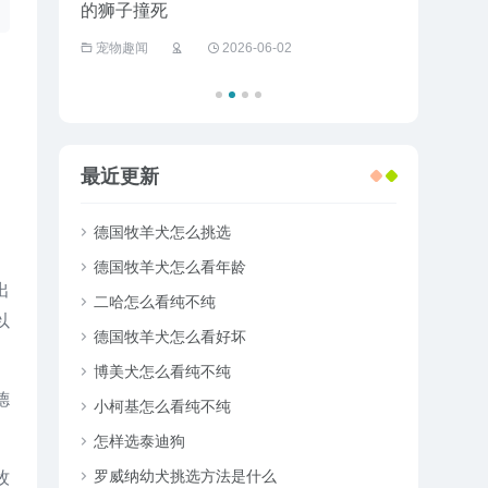
的狮子撞死
半夜竟送它
宠物趣闻
2026-06-02
宠物趣闻
，
最近更新
、
德国牧羊犬怎么挑选
德国牧羊犬怎么看年龄
出
二哈怎么看纯不纯
以
德国牧羊犬怎么看好坏
博美犬怎么看纯不纯
德
小柯基怎么看纯不纯
怎样选泰迪狗
罗威纳幼犬挑选方法是什么
牧