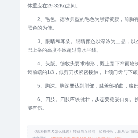
体重应在29-32Kg之间。
2、毛色。德牧典型的毛色为黑背黄腹，前胸有
黑色的为佳。
3、眼睛和耳朵。眼睛颜色以深浓为上品，以杏
巴上举的高度不应超过背水平线。
4、头版。德牧头要求楔形，既上宽下窄而较长
齿前端的1/3，似剪刀状紧密接触，上颌门齿与下
5、胸深。胸深要达到肘部，膝盖部稍曲，腹部
6、四肢。四肢应较健壮，步态要稳妥自如。挑
能有伤。
《德国牧羊犬怎么挑选》转载自互联网，如有侵权，联系我们删除，Q