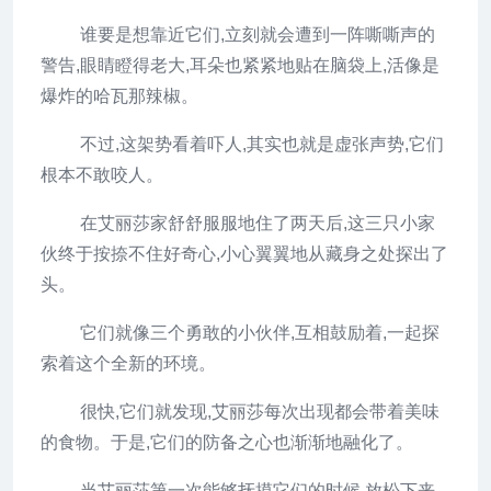
谁要是想靠近它们,立刻就会遭到一阵嘶嘶声的
警告,眼睛瞪得老大,耳朵也紧紧地贴在脑袋上,活像是
爆炸的哈瓦那辣椒。
不过,这架势看着吓人,其实也就是虚张声势,它们
根本不敢咬人。
在艾丽莎家舒舒服服地住了两天后,这三只小家
伙终于按捺不住好奇心,小心翼翼地从藏身之处探出了
头。
它们就像三个勇敢的小伙伴,互相鼓励着,一起探
索着这个全新的环境。
很快,它们就发现,艾丽莎每次出现都会带着美味
的食物。于是,它们的防备之心也渐渐地融化了。
当艾丽莎第一次能够抚摸它们的时候,放松下来