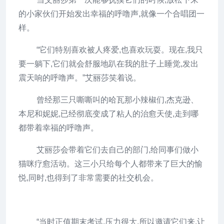
的小家伙们开始发出幸福的呼噜声,就像一个合唱团一
样。
“它们特别喜欢被人疼爱,也喜欢玩耍。现在,我只
要一躺下,它们就会舒服地趴在我的肚子上睡觉,发出
震天响的呼噜声。”艾丽莎笑着说。
曾经那三只嘶嘶叫的哈瓦那小辣椒们,杰克逊、
本尼和妮妮,已经彻底变成了粘人的治愈天使,走到哪
都带着幸福的呼噜声。
艾丽莎会带着它们去自己的部门,给同事们做小
猫咪疗愈活动。这三小只给每个人都带来了巨大的愉
悦,同时,也得到了非常需要的社交机会。
“当时正值期末考试,压力很大,所以邀请它们来,让