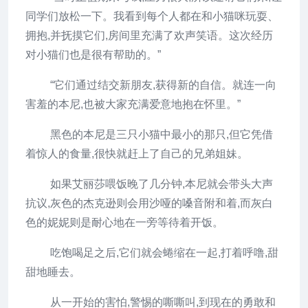
同学们放松一下。我看到每个人都在和小猫咪玩耍、
拥抱,并抚摸它们,房间里充满了欢声笑语。这次经历
对小猫们也是很有帮助的。”
“它们通过结交新朋友,获得新的自信。就连一向
害羞的本尼,也被大家充满爱意地抱在怀里。”
黑色的本尼是三只小猫中最小的那只,但它凭借
着惊人的食量,很快就赶上了自己的兄弟姐妹。
如果艾丽莎喂饭晚了几分钟,本尼就会带头大声
抗议,灰色的杰克逊则会用沙哑的嗓音附和着,而灰白
色的妮妮则是耐心地在一旁等待着开饭。
吃饱喝足之后,它们就会蜷缩在一起,打着呼噜,甜
甜地睡去。
从一开始的害怕,警惕的嘶嘶叫,到现在的勇敢和