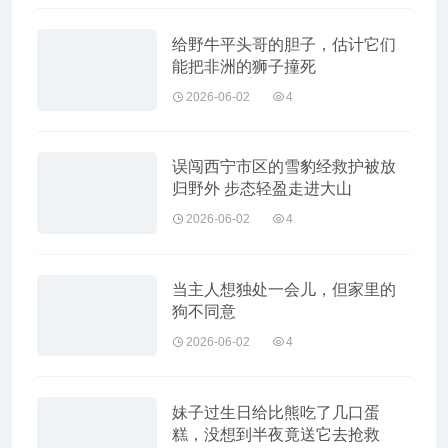
给野牛平头哥的胆子，估计它们
能把非洲的狮子撞死
2026-06-02
4
误闯西宁市区的雪豹经救护被放
归野外 步态轻盈走进大山
2026-06-02
4
当主人想独处一会儿，但家里的
狗不同意
2026-06-02
4
妹子过生日给比熊吃了几口蛋
糕，没想到半夜竟送它去抢救