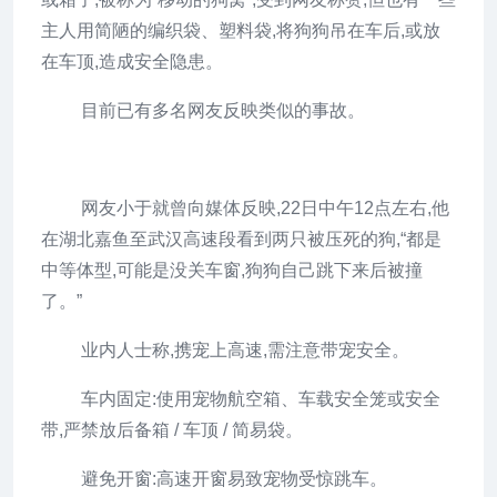
主人用简陋的编织袋、塑料袋,将狗狗吊在车后,或放
在车顶,造成安全隐患。
目前已有多名网友反映类似的事故。
网友小于就曾向媒体反映,22日中午12点左右,他
在湖北嘉鱼至武汉高速段看到两只被压死的狗,“都是
中等体型,可能是没关车窗,狗狗自己跳下来后被撞
了。”
业内人士称,携宠上高速,需注意带宠安全。
车内固定:使用宠物航空箱、车载安全笼或安全
带,严禁放后备箱 / 车顶 / 简易袋。
避免开窗:高速开窗易致宠物受惊跳车。