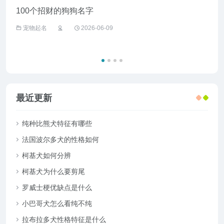
100个招财的狗狗名字
给野
宠物起名
2026-06-09
宠
最近更新
纯种比熊犬特征有哪些
法国波尔多犬的性格如何
柯基犬如何分辨
柯基犬为什么要剪尾
罗威士梗优缺点是什么
小巴哥犬怎么看纯不纯
拉布拉多犬性格特征是什么