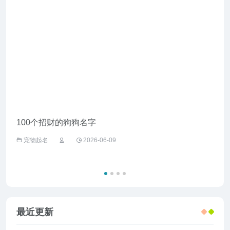
100个招财的狗狗名字
给野
宠物起名
2026-06-09
宠
最近更新