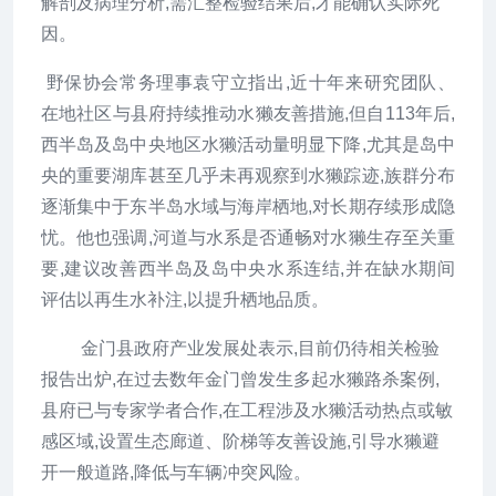
解剖及病理分析,需汇整检验结果后,才能确认实际死
因。
野保协会常务理事袁守立指出,近十年来研究团队、
在地社区与县府持续推动水獭友善措施,但自113年后,
西半岛及岛中央地区水獭活动量明显下降,尤其是岛中
央的重要湖库甚至几乎未再观察到水獭踪迹,族群分布
逐渐集中于东半岛水域与海岸栖地,对长期存续形成隐
忧。他也强调,河道与水系是否通畅对水獭生存至关重
要,建议改善西半岛及岛中央水系连结,并在缺水期间
评估以再生水补注,以提升栖地品质。
金门县政府产业发展处表示,目前仍待相关检验
报告出炉,在过去数年金门曾发生多起水獭路杀案例,
县府已与专家学者合作,在工程涉及水獭活动热点或敏
感区域,设置生态廊道、阶梯等友善设施,引导水獭避
开一般道路,降低与车辆冲突风险。