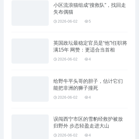
小区流浪猫组成“搜救队”，找回走
失布偶猫
2026-06-02
5
英国政坛最稳定官员是“他”!任职将
满15年 网赞：更适合当首相
2026-06-02
4
给野牛平头哥的胆子，估计它们
能把非洲的狮子撞死
2026-06-02
4
误闯西宁市区的雪豹经救护被放
归野外 步态轻盈走进大山
2026-06-02
4