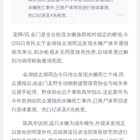
水獭死亡事件,已将尸体带回进行形体量测、
伤口纪录及X光检查。...
宠网/讯 金门是全台欧亚水獭族群相对稳定的栖地,今
(20)日有民众于金湖镇太湖周边发现水獭尸体并通报
相关单位,初步检视未见明显致死伤势,后续将透过解
剖与病理检验釐清死因。
金湖镇太湖周边今日传出发现水獭死亡个体,民
众通报后,由金门县野生动物救援暨保育协会与相关单
位接手处理。野保协会总干事陈凤华指出,这起案件为
今年首例由民众通报的水獭死亡事件,已将尸体带回进
行形体量测、伤口纪录及X光检查。
陈凤华说明,该只水獭为成年雌性,外观未发现足
以致命的明显外伤,后续将送往农业部兽医研究所进行