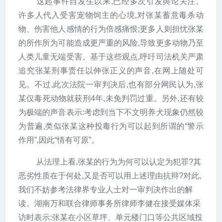
这起事件自发生以来,已经多次引发舆论关注。
许多人代入受害宠物饲主的心境,对张某蓄意毒杀动
物、伤害他人感情的行为倍感痛恨;更多人则担忧张某
的所作所为可能造成更严重的风险,导致更多动物乃至
人类儿童无端受害。基于这些观点,呼吁司法机关严肃
追究张某刑事责任以伸张正义的声音,在网上随处可
见。不过,此次法院一审判决后,也有部分网民认为,张
某仅毒死动物就获刑4年,未免判罚过重。另外,还有较
为极端的声音表示:考虑到当下不文明养犬现象仍然较
为普遍,类似张某这种投毒行为可以起到所谓的“警示
作用”,因此“情有可原”。
从法理上看,张某的行为为何可以认定为犯罪?其
恶劣性质在于何处,又是否可以用上述理由抗辩?对此,
我们不妨参考法律界专业人士对一审判决作出的解
读。湖南万和联合律师事务所律师李健在接受媒体采
访时表示:张某在小区草坪、单元楼门口等公共区域投