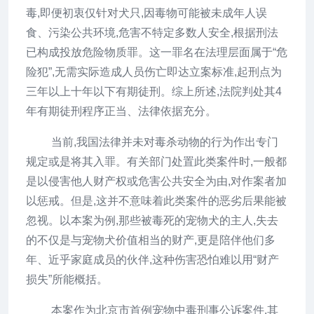
毒,即便初衷仅针对犬只,因毒物可能被未成年人误
食、污染公共环境,危害不特定多数人安全,根据刑法
已构成投放危险物质罪。这一罪名在法理层面属于“危
险犯”,无需实际造成人员伤亡即达立案标准,起刑点为
三年以上十年以下有期徒刑。综上所述,法院判处其4
年有期徒刑程序正当、法律依据充分。
当前,我国法律并未对毒杀动物的行为作出专门
规定或是将其入罪。有关部门处置此类案件时,一般都
是以侵害他人财产权或危害公共安全为由,对作案者加
以惩戒。但是,这并不意味着此类案件的恶劣后果能被
忽视。以本案为例,那些被毒死的宠物犬的主人,失去
的不仅是与宠物犬价值相当的财产,更是陪伴他们多
年、近乎家庭成员的伙伴,这种伤害恐怕难以用“财产
损失”所能概括。
本案作为北京市首例宠物中毒刑事公诉案件,其