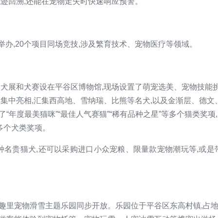
轨迹回溯,还能在宠物走失时快速响应预警。
步举办,20个项目同场竞技,涉及繁育技术、宠物医疗等领域。
,犬展和犬赛设在平谷区博物馆,现场设置了萌宠选美、宠物技能
犬集中亮相,汇集西高地、雪纳瑞、比熊等名犬,以及金渐层、德文
“年度最美猫咪”“最佳人气赛猫”“稀有品种之星”等多个猫类奖项,
等多个犬类奖项。
种名贵猫犬,还可以采购进口小众宠粮、限量款宠物潮玩等,或是
趣里宠物滑雪主题乐园同步开放。乐园位于平谷区东高村镇,占