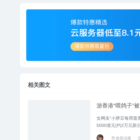
相关图文
游香港“喂鸽子”
女网友“小胖豆每周逛
5000港元(约2万元
片中可以看到,她违反的
政策法规