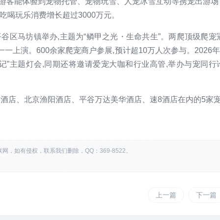
月,市民游客能体验到宠物托管、宠物玩雪、人宠冰雪互动等携宠出游场
吃喝玩乐消费增长超过3000万元。
平谷区马坊镇举办,主题为“鳞甲之光・生命共生”。两爬顶级爬宠
上演。600余家爬宠商户参展,预计超10万人次参与。2026年
记”主题灯会,同期还将邀请爱宠大咖和行业高管,举办与宠同行
酒店、北京渔阳酒店、平谷万达美华酒店、速8酒店在内的5家
。
，如有侵权，联系我们删除，QQ：369-8522。
上一篇
下一篇