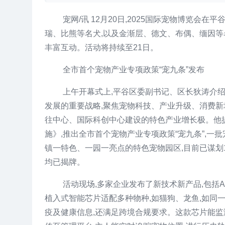
宠网/讯 12月20日,2025国际宠物博览会在
瑞、比熊等名犬,以及金渐层、德文、布偶、缅因等
丰富互动。活动将持续至21日。
全市首个宠物产业专项政策“宠九条”发布
上午开幕式上,平谷区委副书记、区长狄涛介绍,
发展的重要战略,聚焦宠物科技、产业升级、消费新
往中心、国际科创中心建设的特色产业增长极。他
施》,推出全市首个宠物产业专项政策“宠九条”,一
镇一特色、一园一亮点的特色宠物园区,目前已谋划1
均已揭牌。
活动现场,多家企业发布了新技术新产品,包括
植入式智能芯片适配多种物种,如猫狗、龙鱼,如同一枚
疫及健康信息,还满足跨境合规要求。这款芯片能监