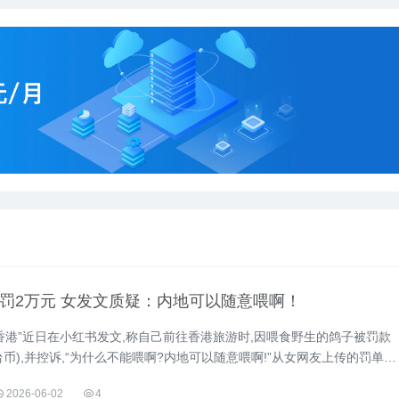
被罚2万元 女发文质疑：内地可以随意喂啊！
香港”近日在小红书发文,称自己前往香港旅游时,因喂食野生的鸽子被罚款
新台币),并控诉,“为什么不能喂啊?内地可以随意喂啊!”从女网友上传的罚单照
是《野生动物保护条例》(第170章)喂饲野生动物罪行。...
2026-06-02
4