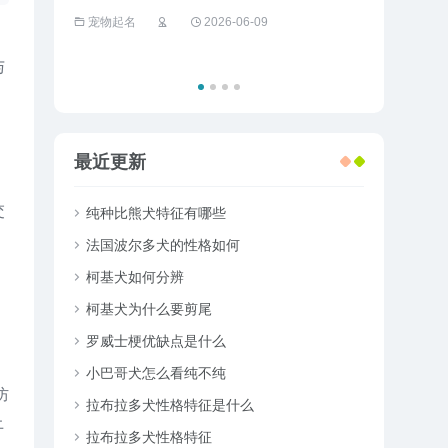
的狮子撞死
宠物起名
2026-06-09
宠物趣闻
与
最近更新
交
纯种比熊犬特征有哪些
法国波尔多犬的性格如何
柯基犬如何分辨
柯基犬为什么要剪尾
罗威士梗优缺点是什么
物
小巴哥犬怎么看纯不纯
防
拉布拉多犬性格特征是什么
上
拉布拉多犬性格特征