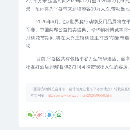
2万平方米,运营时间2025年12月至2026年2
景。预计将为平谷带来新增游客10万人次,带动当地
2026年6月,北京世界爬行动物及用品展将在
军赛、中国两爬公益拍卖盛典、珍稀物种博览等将一一
月桃花节期间,将在大兴庄镇桃源里打造“萌宠奇遇
坛。
目前,平谷区共有包括平谷万达锦华酒店、丽亭
物友好酒店,能够提供271间可携带宠物入住的客房
《国际宠物博览会开幕，全球萌宠在北京平谷大比拼》转载自互联网
本文网址：
https://www.icww.com.cn/2026/06/58.html