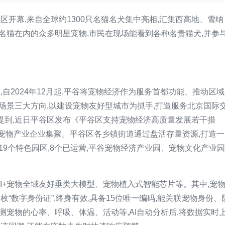
平谷区开幕,来自全球约1300只名猫名犬集中亮相,汇集西高地、雪纳
名猫在内的众多明星宠物,市民在现场能看到各种名贵猫犬,并参
自2024年12月起,平谷将宠物经济作为服务首都功能、推动区域
场景三大方向,以建设宠物友好型城市为抓手,打造服务北京国际
提到,近日平谷区发布《平谷区支持宠物经济高质量发展若干措
批宠物产业企业集聚。平谷区各乡镇街道通过盘活存量资源,打造一
9个特色园区,8个已运营,平谷宠物经济产业园、宠物文化产业园
AI+宠物全域友好垂类大模型、宠物植入式智能芯片等。其中,宠
“数字身份证”,终身有效,具备15位唯一编码,能关联宠物身份、
测宠物的心率、呼吸、体温、活动等,AI自动分析后,将数据实时