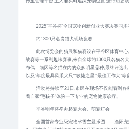
传至管理平台,主人能实时追踪宠物位置,进行历史
2025“平谷杯”全国宠物创新创业大赛决赛同
约1300只名贵猫犬现场竞赛
此次博览会的猫展和猫赛设在平谷区体育中心
战赛等一系列趣味赛事,来自全球约1300只名猫名
布偶、缅因等名猫在内的众多明星品种,最终评选出了
以及“年度最具风采犬只”“敏捷之星”“最佳工作犬”
活动将持续至21日,市民在现场不仅能看到各
着自家“毛孩子”体验一下专业的宠物健康诊疗。
平谷明年将举办爬宠大会、萌宠灯会
全国首家专业级宠物冰雪主题乐园——渔阳宠