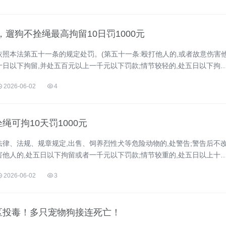
起，遛狗不拴绳最高拘留10日罚1000元
依照本法第五十一条的规定处罚。(第五十一条:殴打他人的,或者故意伤害
十日以下拘留,并处五百元以上一千元以下罚款;情节较轻的,处五日以下拘
..
2026-06-02
4
绳可拘10天罚1000元
法律、法规、规章规定,出售、饲养烈性犬等危险动物的,处警告;警告后不
害他人的,处五日以下拘留或者一千元以下罚款;情节较重的,处五日以上十
2026-06-02
3
区投毒！多只宠物狗接连死亡！