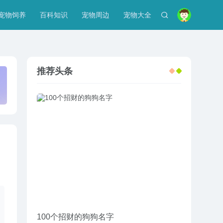
宠物饲养
百科知识
宠物周边
宠物大全
推荐头条
100个招财的狗狗名字
给野牛平头