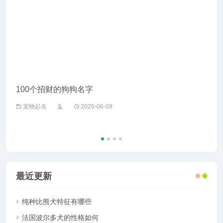
100个招财的狗狗名字
给野
宠物起名
2026-06-09
宠
最近更新
纯种比熊犬特征有哪些
法国波尔多犬的性格如何