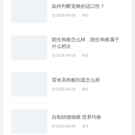
如何判断宠粮的适口性？
2026-06-09
0
朗生狗粮怎么样，朗生狗粮属于
什么档次
2026-06-09
0
雷米高狗粮到底怎么样
2026-06-09
0
自制幼猫猫粮 营养均衡
2026-06-09
0