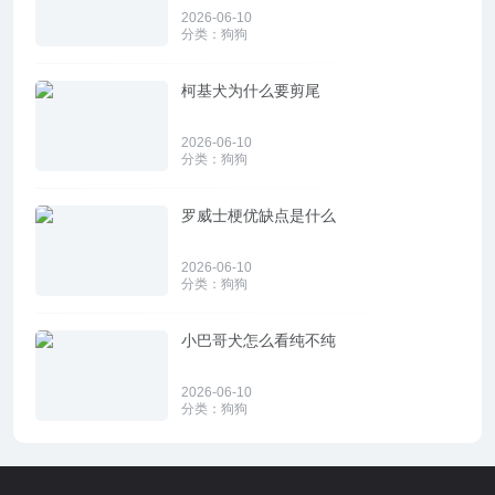
2026-06-10
分类：
狗狗
柯基犬为什么要剪尾
2026-06-10
分类：
狗狗
罗威士梗优缺点是什么
2026-06-10
分类：
狗狗
小巴哥犬怎么看纯不纯
2026-06-10
分类：
狗狗