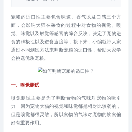
宠粮的适口性主要包含味道、香气以及口感三个方
面，会影响犬猫在采食的过程中对食物的视觉、嗅
觉、味觉以及触觉等感官的综合反映，决定了宠物进
食的积极性以及进食速度等，接下来，小编就带大家
通过不同测试方法来判断宠粮的适口性，帮助大家学
会挑选优质宠粮。
一、嗅觉测试
嗅觉测试主要是为了判断食物的气味对宠物的吸引
力，因为宠物犬猫的视觉和味觉都是相对比较弱的，
但是嗅觉都很灵敏，所以食物的气味对宠物的饮食偏
好有重要作用。