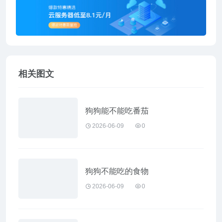
相关图文
狗狗能不能吃番茄
2026-06-09
0
狗狗不能吃的食物
2026-06-09
0