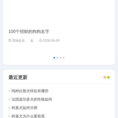
100个招财的狗狗名字
给野
宠物起名
2026-06-09
宠
最近更新
纯种比熊犬特征有哪些
法国波尔多犬的性格如何
柯基犬如何分辨
柯基犬为什么要剪尾