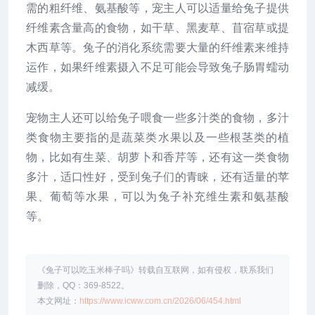
需的粗纤维、氨基酸等，宠主人可以适量给兔子提供
纤维素含量高的食物，如干草、黑麦草、苜宿草或提
木西草等。兔子的消化系统需要大量的纤维素来维持
运作，如果纤维素摄入不足可能会导致兔子肠胃蠕动
减缓。
宠物主人还可以给兔子喂食一些多汁类的食物，多汁
类食物主要指的是蔬菜类水果以及一些根茎类的植
物，比如有生菜、胡萝卜和香芹等，还有这一类食物
多汁，适口性好，受到兔子们的青睐，还有适量的苹
果、葡萄等水果，可以为兔子补充维生素和氨基酸
等。
《兔子可以吃玉米棒子吗》转载自互联网，如有侵权，联系我们
删除，QQ：369-8522。
本文网址：
https://www.icww.com.cn/2026/06/454.html