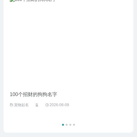
100个招财的狗狗名字
给野
宠物起名
2026-06-09
宠