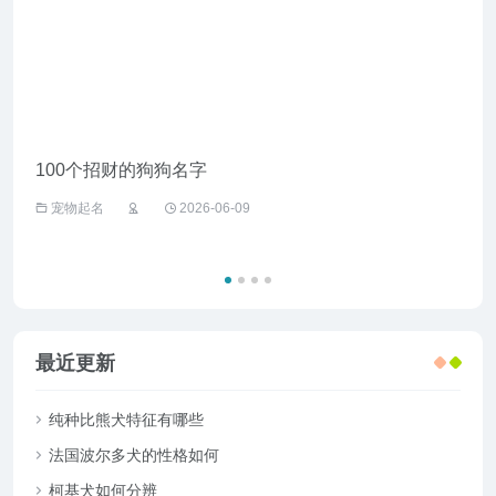
100个招财的狗狗名字
给野
宠物起名
2026-06-09
宠
最近更新
纯种比熊犬特征有哪些
法国波尔多犬的性格如何
柯基犬如何分辨