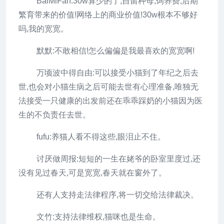
BaiMiFan:30w算少的了,自留种母,饲养费,后期
繁育带来的价值!网络上的商业价值!30w根本不够好
吗,我的宽宽。
默默:不敢相信!怎么偏偏是我最喜欢的宽宽啊!
万顷波中得自由:可以接受小猫到了年纪之后去
世,也会对小猫生病之后可能去世有心理准备,唯独无
法接受一只健康的出发前还在乖乖踩奶的小猫因为医
生的不负责任去世。
fufu:养猫人看不得这些,眼泪止不住。
讨厌做周报:短短的一生在姥爷的卧室里度过,还
没有见过春天,可是宽宽,春天就在窗外了。
还有人支持走法律程序,将一切交给法律裁决。
文竹:支持法律维权,猫咪也是生命。