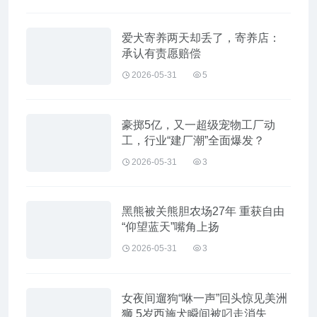
爱犬寄养两天却丢了，寄养店：
承认有责愿赔偿
2026-05-31
5
豪掷5亿，又一超级宠物工厂动
工，行业“建厂潮”全面爆发？
2026-05-31
3
黑熊被关熊胆农场27年 重获自由
“仰望蓝天”嘴角上扬
2026-05-31
3
女夜间遛狗“咻一声”回头惊见美洲
狮 5岁西施犬瞬间被叼走消失