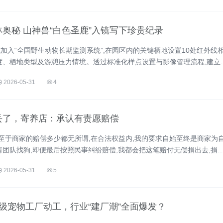
奥秘 山神兽“白色圣鹿”入镜写下珍贵纪录
加入“全国野生动物长期监测系统”,在园区内的关键栖地设置10处红外线
度、栖地类型及游憩压力情境。透过标准化样点设置与影像管理流程,建立
这些野...
2026-05-31
4
丢了，寄养店：承认有责愿赔偿
,至于商家的赔偿多少都无所谓,在合法权益内,我的要求自始至终是商家为
请团队找狗,即便最后按照民事纠纷赔偿,我都会把这笔赔付无偿捐出去,捐
我到现在也只想找回我的熊熊。”小秦说。...
2026-05-31
5
级宠物工厂动工，行业“建厂潮”全面爆发？