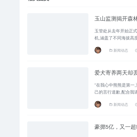
玉山监测揭开森林
玉管处从去年开始正式
机,涵盖了不同海拔高
期且稳定的监测机制,让
新闻动态
爱犬寄养两天却
“在我心中熊熊是第一
己的言行道歉,配合我
流浪基地的‘毛孩子’,
新闻动态
豪掷5亿，又一超