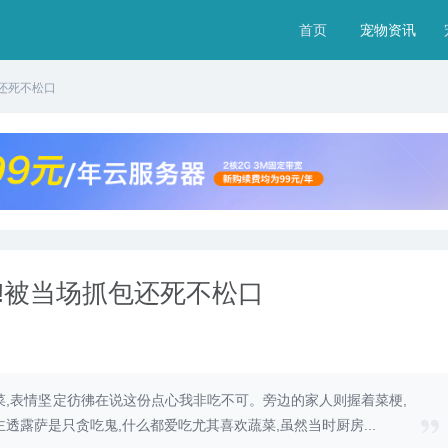
首页
宠物资讯
包还死不松口
走!被当场抓包还死不松口
菜,表情坚定彷彿在说这份点心我非吃不可。旁边的家人则握着菜梗,
透露萨是只贪吃鬼,什么都爱吃尤其喜欢蔬菜,虽然当时厨房...