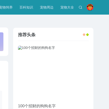
宠物饲养
百科知识
宠物周边
宠物大全
推荐头条
100个招财的狗狗名字
给野牛平头