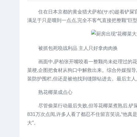
住在日本京都的黄金猎犬萨柏(サボ)趁着铲屎
满足于只是嚐到一点点,完全不客气直接把整颗“巨
被抓包死咬战利品 主人只好拿肉肉换
画面中,萨柏张开嘴咬着一整颗尚未处理过的
菜梗,企图把食材从狗口中解救出来。综合外媒报导
装防护围栏,但还是被他找到缝隙钻进去。最后主人
熟花椰菜成点心
尽管偷菜行动最后失败,但等花椰菜煮熟后,铲
831万次点阅,许多人看了都忍不住留言笑说,“他真
大”。