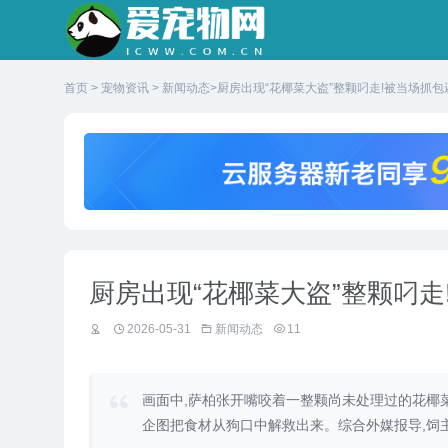
首页
>
宠物资讯
>
新闻动态
>厨房出现“花椰菜大盗”整颗叼走!被当场抓
厨房出现“花椰菜大盗”整颗叼
2026-05-31
新闻动态
11
画面中,萨柏张开嘴咬着一整颗尚未处理过的花椰
企图把食材从狗口中解救出来。综合外媒报导,饲主