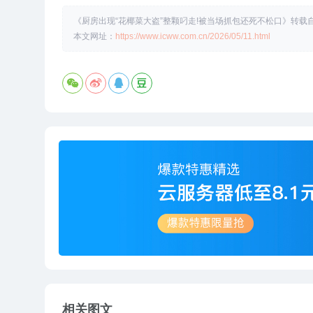
《厨房出现“花椰菜大盗”整颗叼走!被当场抓包还死不松口》转载自
本文网址：
https://www.icww.com.cn/2026/05/11.html
相关图文