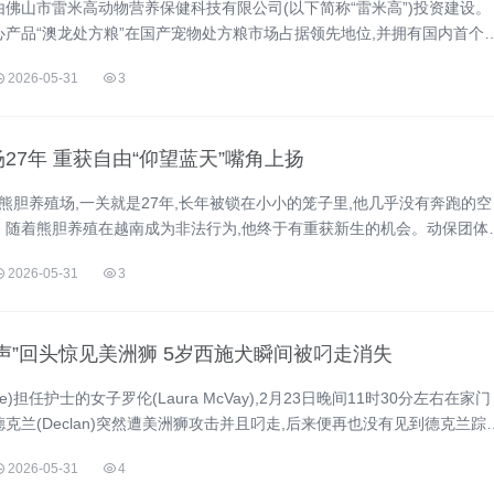
由佛山市雷米高动物营养保健科技有限公司(以下简称“雷米高”)投资建设。
心产品“澳龙处方粮”在国产宠物处方粮市场占据领先地位,并拥有国内首个
...
2026-05-31
3
27年 重获自由“仰望蓝天”嘴角上扬
的熊胆养殖场,一关就是27年,长年被锁在小小的笼子里,他几乎没有奔跑的空
。随着熊胆养殖在越南成为非法行为,他终于有重获新生的机会。动保团体
交出Sen,并将...
2026-05-31
3
声”回头惊见美洲狮 5岁西施犬瞬间被叼走消失
le)担任护士的女子罗伦(Laura McVay),2月23日晚间11时30分左右在家门
克兰(Declan)突然遭美洲狮攻击并且叼走,后来便再也没有见到德克兰踪
生时她手上牵着狗绳,突然感觉到被一阵强大的力量拉扯...
2026-05-31
4