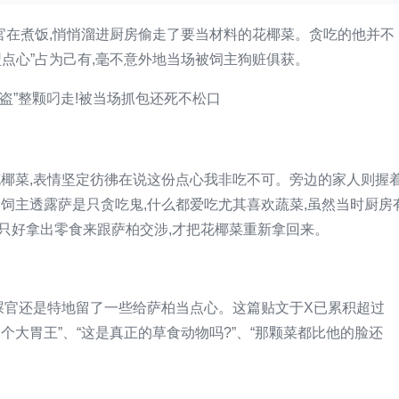
官在煮饭,悄悄溜进厨房偷走了要当材料的花椰菜。贪吃的他并不
型点心”占为己有,毫不意外地当场被饲主狗赃俱获。
花椰菜,表情坚定彷彿在说这份点心我非吃不可。旁边的家人则握
,饲主透露萨是只贪吃鬼,什么都爱吃尤其喜欢蔬菜,虽然当时厨房
只好拿出零食来跟萨柏交涉,才把花椰菜重新拿回来。
屎官还是特地留了一些给萨柏当点心。这篇贴文于X已累积超过
是个大胃王”、“这是真正的草食动物吗?”、“那颗菜都比他的脸还