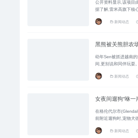
公开资料显示,该项目
据了解,雷米高旗下核
“抗猫毛过敏”发明专利。
新闻动态
黑熊被关熊胆农场
幼年Sen被抓进越南
间,更别说和同伴玩耍
Animals Asia说服饲主
新闻动态
女夜间遛狗“咻一
在格伦代尔市(Glenda
前附近遛狗时,宠物犬德
迹。罗伦表示,事情发
新闻动态